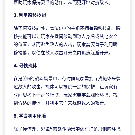
帮助玩家保持灵活的动作，从而更好地对抗敌人。
3. 利用瞬移技能
除了闪避技能外，鬼泣5中的主角还拥有瞬移技能。瞬
移技能可以让玩家在瞬间移动到敌人身后或其他安全
的位置，从而避免敌人的攻击。玩家需要善于利用瞬
移技能，以便在敌人攻击到来之前迅速躲避开来。
4. 寻找掩体
在鬼泣5的战斗场景中，有时候玩家需要寻找掩体来躲
避敌人的攻击。掩体可以提供一定的保护，让玩家有
时间思考下一步的行动。玩家需要学会观察环境，找
到合适的掩体，并利用它们来躲避敌人的攻击。
5. 学会利用环境
除了掩体外，鬼泣5的战斗场景中还有许多其他的环境