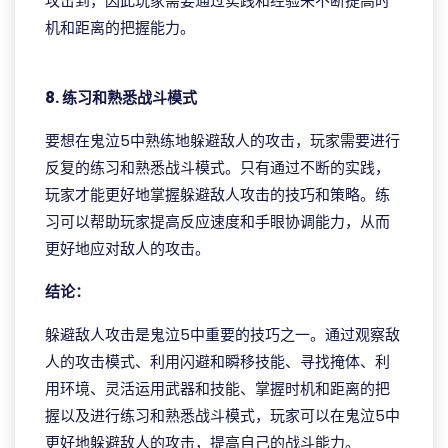
攻击到，因此玩家需要通过实践和经验来不断提高时
机和距离的把握能力。
火博体育娱乐
8. 练习和熟悉战斗模式
要想在鬼泣5中熟练地躲避敌人的攻击，玩家需要进行
反复的练习和熟悉战斗模式。只有通过不断的实践，
玩家才能更好地掌握躲避敌人攻击的技巧和策略。练
习可以帮助玩家提高反应速度和手眼协调能力，从而
更好地应对敌人的攻击。
结论：
躲避敌人攻击是鬼泣5中重要的技巧之一。通过观察敌
人的攻击模式、利用闪避和瞬移技能、寻找掩体、利
用环境、灵活运用武器和技能、掌握时机和距离的把
握以及进行练习和熟悉战斗模式，玩家可以在鬼泣5中
更好地躲避敌人的攻击，提高自己的战斗能力。