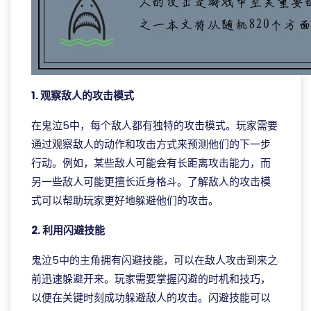
1. 观察敌人的攻击模式
在鬼泣5中，每个敌人都有独特的攻击模式。玩家需要
通过观察敌人的动作和攻击方式来预测他们的下一步
行动。例如，某些敌人可能会有长距离攻击能力，而
另一些敌人可能更擅长近身格斗。了解敌人的攻击模
式可以帮助玩家更好地躲避他们的攻击。
2. 利用闪避技能
鬼泣5中的主角拥有闪避技能，可以在敌人攻击到来之
前迅速躲避开来。玩家需要掌握闪避的时机和技巧，
以便在关键时刻成功躲避敌人的攻击。闪避技能可以