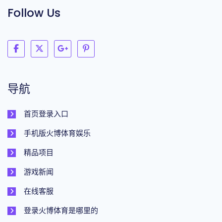
Follow Us
导航
首页登录入口
手机版火博体育娱乐
精品项目
游戏新闻
在线客服
登录火博体育是哪里的