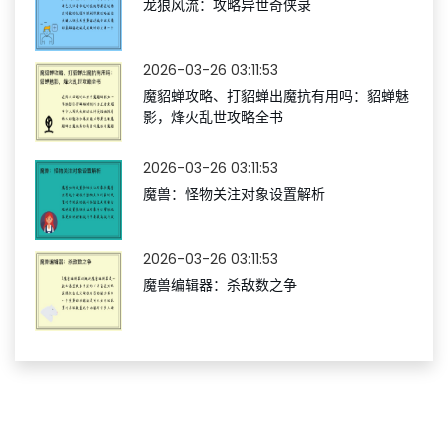
龙狼风流：攻略异世奇侠录
2026-03-26 03:11:53
魔貂蝉攻略、打貂蝉出魔抗有用吗：貂蝉魅
影，烽火乱世攻略全书
2026-03-26 03:11:53
魔兽：怪物关注对象设置解析
2026-03-26 03:11:53
魔兽编辑器：杀敌数之争