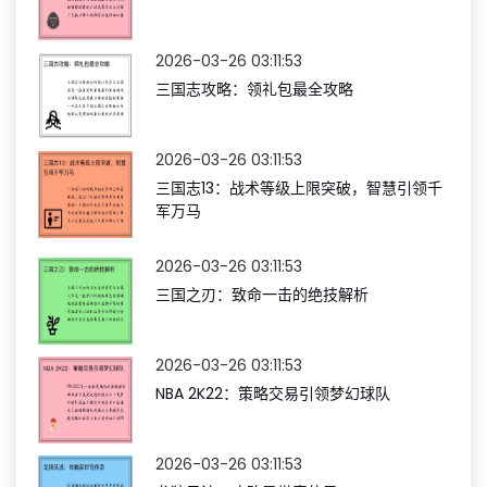
2026-03-26 03:11:53
三国志攻略：领礼包最全攻略
2026-03-26 03:11:53
三国志13：战术等级上限突破，智慧引领千
军万马
2026-03-26 03:11:53
三国之刃：致命一击的绝技解析
2026-03-26 03:11:53
NBA 2K22：策略交易引领梦幻球队
2026-03-26 03:11:53