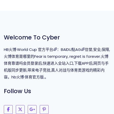
Welcome To Cyber
HB火博·World Cup 官方平台🌈：BAIDU點AG🌈信誉,安全,保障,
火博体育是哪里的Fear is temporary, regret is forever.火博
体育靠谱吗会员登录后,快速进入全站入口,下载APP后,网页与手
机版同步更新,带来电子竞技,真人对战与体育类游戏的精彩内
容。hb火博·体育官方版.。
Follow Us