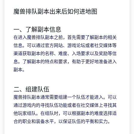
魔兽排队副本出来后如何进地图
一、了解副本信息
在进入魔兽排队副本之前，首先需要了解副本的相关
信息。可以通过官方网站、游戏论坛或者社交媒体等
渠道获取副本的名称、难度、入场要求以及奖励等信
息。了解副本的特点和要求，有助于更好地准备进入
副本。
二、组建队伍
魔兽排队副本通常需要组建一个队伍才能进入。可以
通过游戏内的寻找队伍功能或者在社交媒体上寻找其
他玩家组队。在组队时，可以根据副本的难度选择适
合的职业和装备水平，以保证队伍的平衡和实力。