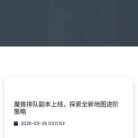
魔兽排队副本上线，探索全新地图进阶
策略
2026-03-26 03:11:53